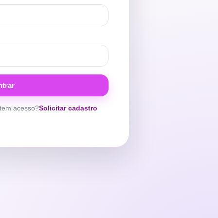
ntrar
tem acesso?
Solicitar cadastro